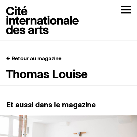
Skip to content
Togg
APPELS À CANDIDATURES
← Retour au magazine
LA CITÉ
↓
Thomas Louise
RÉSIDENCES
↓
ATELIERS OUVERTS
Et aussi dans le magazine
PROGRAMMATION