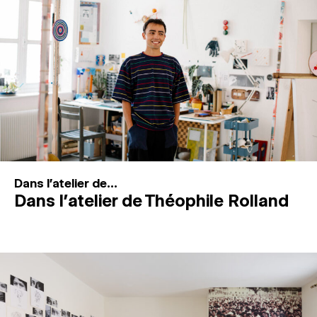
MAGAZINE
ESPACES DE PRATIQUE ARTISTIQUE
↓
Recherche
Connexion
↓
Dans l'atelier de...
Dans l’atelier de Théophile Rolland