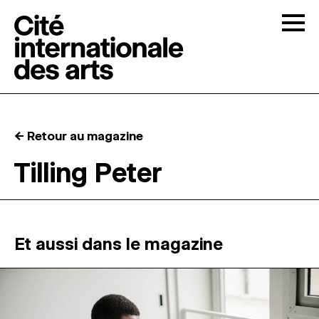
Skip to content
Togg
APPELS À CANDIDATURES
← Retour au magazine
LA CITÉ
↓
Tilling Peter
RÉSIDENCES
↓
ATELIERS OUVERTS
Et aussi dans le magazine
PROGRAMMATION