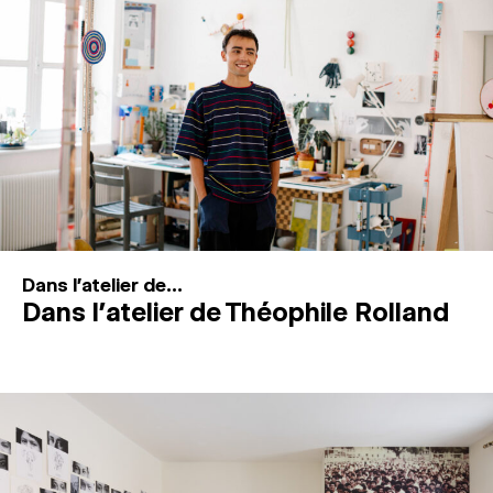
MAGAZINE
ESPACES DE PRATIQUE ARTISTIQUE
↓
Recherche
Connexion
↓
Dans l'atelier de...
Dans l’atelier de Théophile Rolland