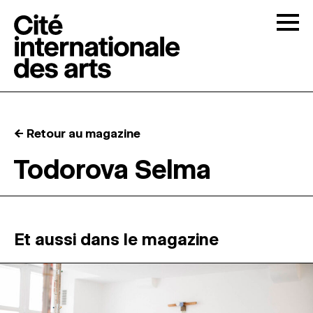
Skip to content
Togg
APPELS À CANDIDATURES
← Retour au magazine
LA CITÉ
↓
Todorova Selma
RÉSIDENCES
↓
ATELIERS OUVERTS
Et aussi dans le magazine
PROGRAMMATION