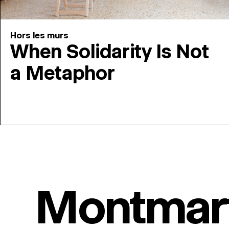
Hors les murs
When Solidarity Is Not
a Metaphor
Montmar