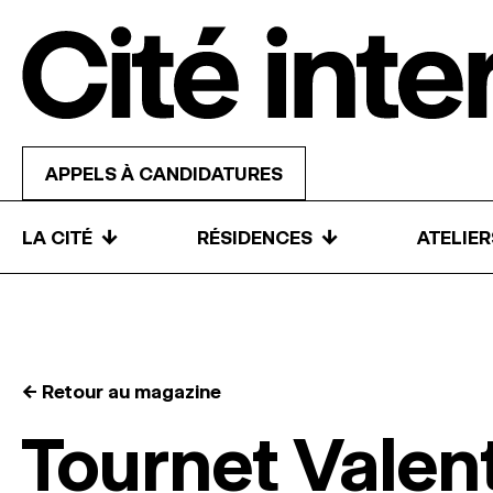
Skip to content
APPELS À CANDIDATURES
↓
↓
LA CITÉ
RÉSIDENCES
ATELIE
← Retour au magazine
Tournet Valen