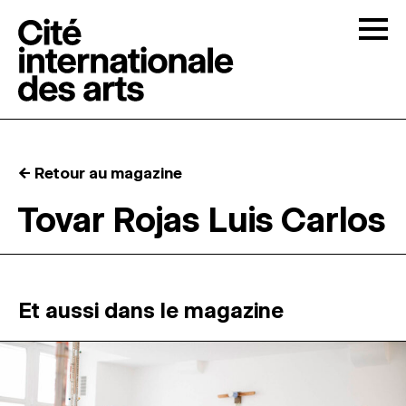
Skip to content
Togg
APPELS À CANDIDATURES
← Retour au magazine
LA CITÉ
↓
Tovar Rojas Luis Carlos
RÉSIDENCES
↓
ATELIERS OUVERTS
Et aussi dans le magazine
PROGRAMMATION