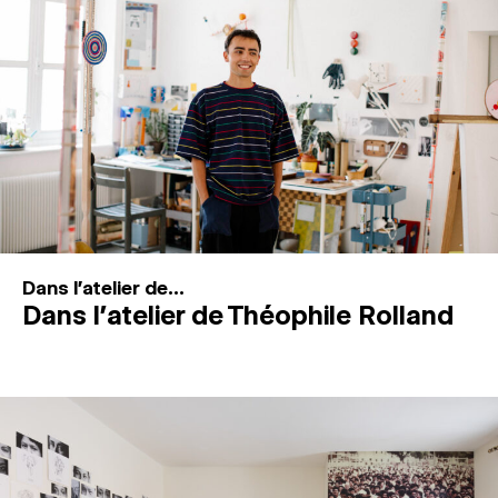
MAGAZINE
ESPACES DE PRATIQUE ARTISTIQUE
↓
Recherche
Connexion
↓
Dans l'atelier de...
Dans l’atelier de Théophile Rolland