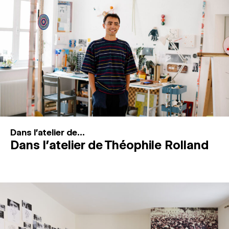
MAGAZINE
ESPACES DE PRATIQUE ARTISTIQUE
↓
Recherche
Connexion
↓
Dans l'atelier de...
Dans l’atelier de Théophile Rolland