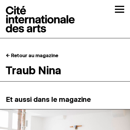
Skip to content
Togg
APPELS À CANDIDATURES
← Retour au magazine
LA CITÉ
↓
Traub Nina
RÉSIDENCES
↓
ATELIERS OUVERTS
Et aussi dans le magazine
PROGRAMMATION