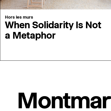
Hors les murs
When Solidarity Is Not
a Metaphor
Montmar