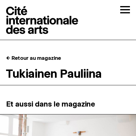
Skip to content
Togg
APPELS À CANDIDATURES
← Retour au magazine
LA CITÉ
↓
Tukiainen Pauliina
RÉSIDENCES
↓
ATELIERS OUVERTS
Et aussi dans le magazine
PROGRAMMATION