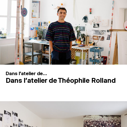
MAGAZINE
ESPACES DE PRATIQUE ARTISTIQUE
↓
Recherche
Connexion
↓
Dans l'atelier de...
Dans l’atelier de Théophile Rolland