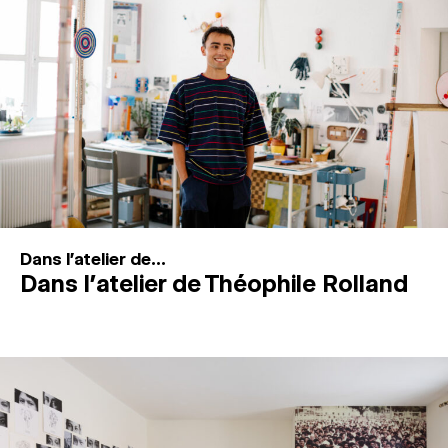
MAGAZINE
ESPACES DE PRATIQUE ARTISTIQUE
↓
Recherche
Connexion
↓
Dans l'atelier de...
Dans l’atelier de Théophile Rolland