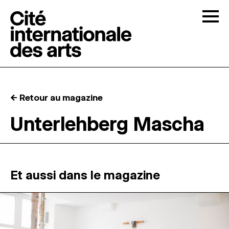
Skip to content
Togg
APPELS À CANDIDATURES
← Retour au magazine
LA CITÉ
↓
Unterlehberg Mascha
RÉSIDENCES
↓
ATELIERS OUVERTS
Et aussi dans le magazine
PROGRAMMATION