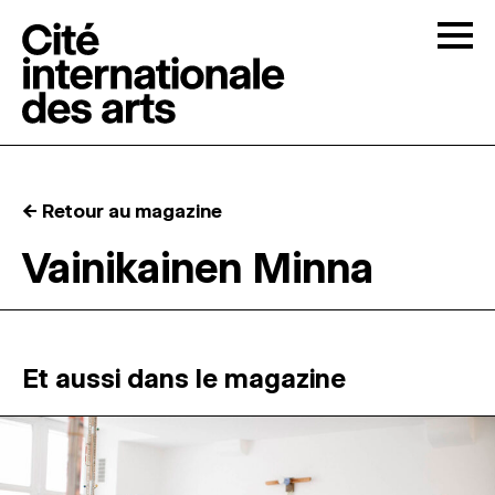
Skip to content
Togg
APPELS À CANDIDATURES
← Retour au magazine
LA CITÉ
↓
Vainikainen Minna
RÉSIDENCES
↓
ATELIERS OUVERTS
Et aussi dans le magazine
PROGRAMMATION