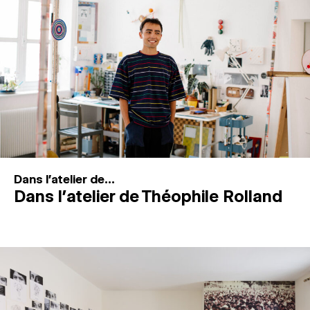
MAGAZINE
ESPACES DE PRATIQUE ARTISTIQUE
↓
Recherche
Connexion
↓
Dans l'atelier de...
Dans l’atelier de Théophile Rolland