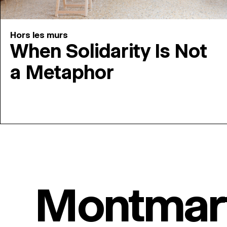
Hors les murs
When Solidarity Is Not
a Metaphor
Montmar