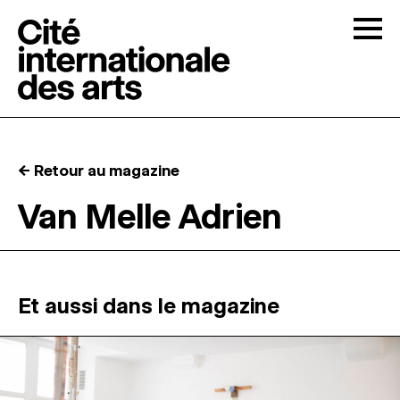
Skip to content
Togg
APPELS À CANDIDATURES
← Retour au magazine
LA CITÉ
↓
Van Melle Adrien
RÉSIDENCES
↓
ATELIERS OUVERTS
Et aussi dans le magazine
PROGRAMMATION