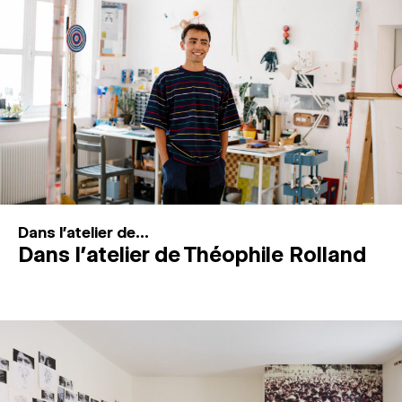
MAGAZINE
ESPACES DE PRATIQUE ARTISTIQUE
↓
Recherche
Connexion
↓
Dans l'atelier de...
Dans l’atelier de Théophile Rolland