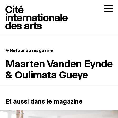
Skip to content
Togg
APPELS À CANDIDATURES
← Retour au magazine
LA CITÉ
↓
Maarten Vanden Eynde
& Oulimata Gueye
RÉSIDENCES
↓
ATELIERS OUVERTS
Et aussi dans le magazine
PROGRAMMATION