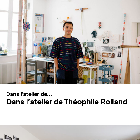
MAGAZINE
ESPACES DE PRATIQUE ARTISTIQUE
↓
Recherche
Connexion
↓
Dans l'atelier de...
Dans l’atelier de Théophile Rolland