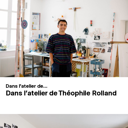
MAGAZINE
ESPACES DE PRATIQUE ARTISTIQUE
↓
Recherche
Connexion
↓
Dans l'atelier de...
Dans l’atelier de Théophile Rolland