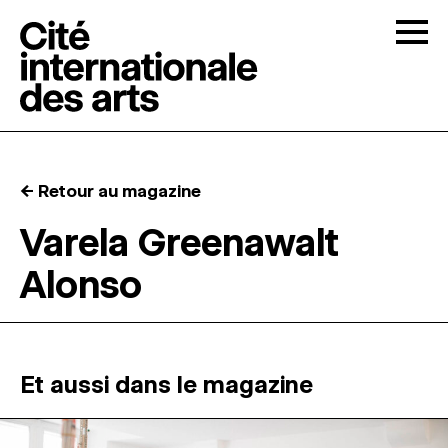
Skip to content
Togg
APPELS À CANDIDATURES
← Retour au magazine
LA CITÉ
↓
Varela Greenawalt
Alonso
RÉSIDENCES
↓
ATELIERS OUVERTS
Et aussi dans le magazine
PROGRAMMATION