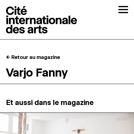
Skip to content
Togg
APPELS À CANDIDATURES
← Retour au magazine
LA CITÉ
↓
Varjo Fanny
RÉSIDENCES
↓
ATELIERS OUVERTS
Et aussi dans le magazine
PROGRAMMATION