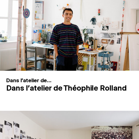
MAGAZINE
ESPACES DE PRATIQUE ARTISTIQUE
↓
Recherche
Connexion
↓
Dans l'atelier de...
Dans l’atelier de Théophile Rolland