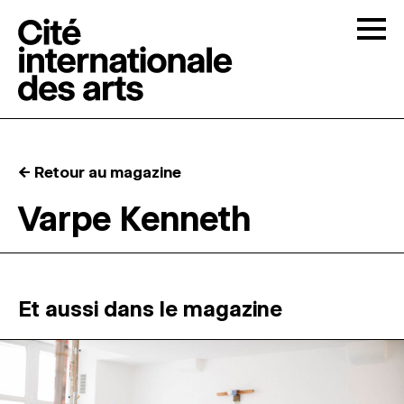
Skip to content
Togg
APPELS À CANDIDATURES
← Retour au magazine
LA CITÉ
↓
Varpe Kenneth
RÉSIDENCES
↓
ATELIERS OUVERTS
Et aussi dans le magazine
PROGRAMMATION