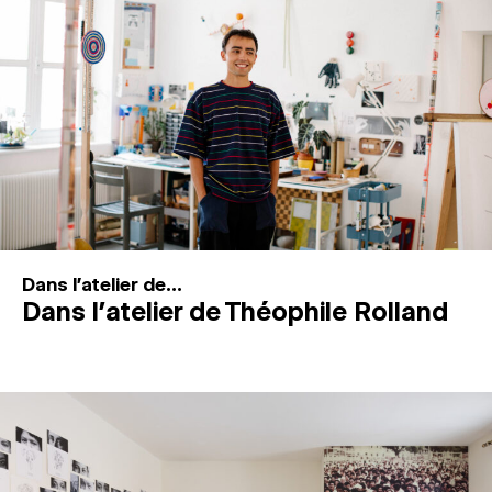
MAGAZINE
ESPACES DE PRATIQUE ARTISTIQUE
↓
Recherche
Connexion
↓
Dans l'atelier de...
Dans l’atelier de Théophile Rolland