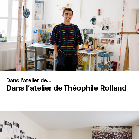
MAGAZINE
ESPACES DE PRATIQUE ARTISTIQUE
↓
Recherche
Connexion
↓
Dans l'atelier de...
Dans l’atelier de Théophile Rolland