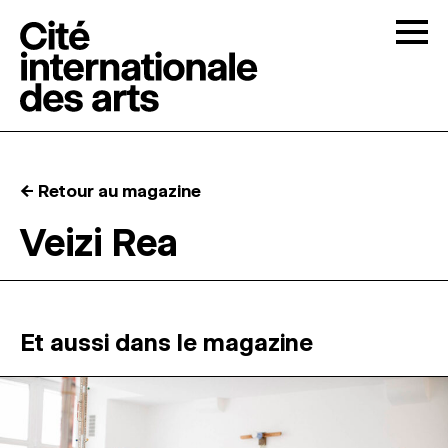
Skip to content
Togg
APPELS À CANDIDATURES
← Retour au magazine
LA CITÉ
↓
Veizi Rea
RÉSIDENCES
↓
ATELIERS OUVERTS
Et aussi dans le magazine
PROGRAMMATION