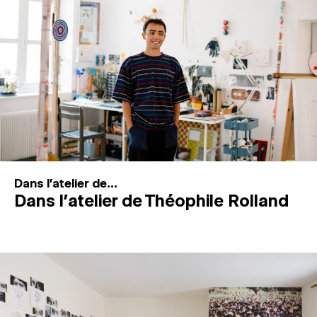
MAGAZINE
ESPACES DE PRATIQUE ARTISTIQUE
↓
Recherche
Connexion
↓
Dans l'atelier de...
Dans l’atelier de Théophile Rolland