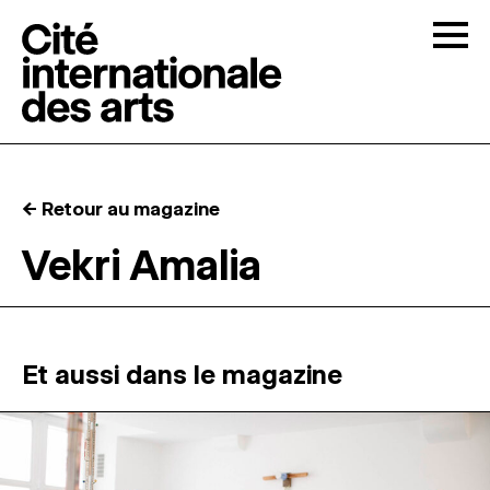
Skip to content
Togg
APPELS À CANDIDATURES
← Retour au magazine
LA CITÉ
↓
Vekri Amalia
RÉSIDENCES
↓
ATELIERS OUVERTS
Et aussi dans le magazine
PROGRAMMATION