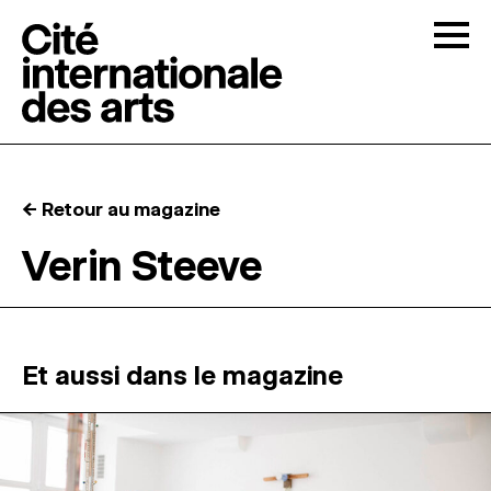
Skip to content
Togg
APPELS À CANDIDATURES
← Retour au magazine
LA CITÉ
↓
Verin Steeve
RÉSIDENCES
↓
ATELIERS OUVERTS
Et aussi dans le magazine
PROGRAMMATION