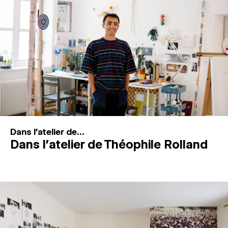
MAGAZINE
ESPACES DE PRATIQUE ARTISTIQUE
↓
Recherche
Connexion
↓
Dans l'atelier de...
Dans l’atelier de Théophile Rolland