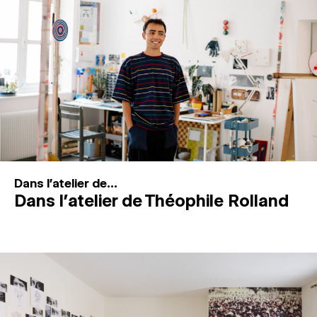
MAGAZINE
ESPACES DE PRATIQUE ARTISTIQUE
↓
Recherche
Connexion
↓
Dans l'atelier de...
Dans l’atelier de Théophile Rolland