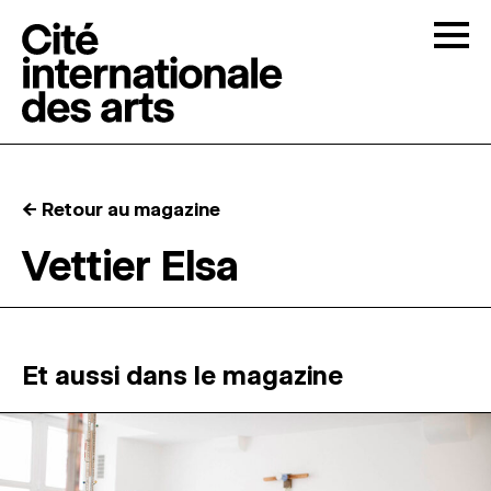
Skip to content
Togg
APPELS À CANDIDATURES
← Retour au magazine
LA CITÉ
↓
Vettier Elsa
RÉSIDENCES
↓
ATELIERS OUVERTS
Et aussi dans le magazine
PROGRAMMATION