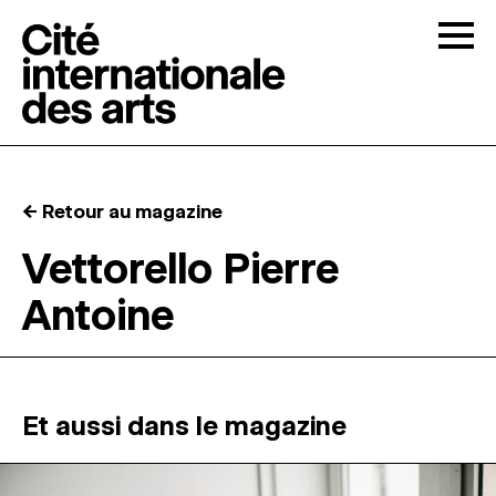
Skip to content
Togg
APPELS À CANDIDATURES
← Retour au magazine
LA CITÉ
↓
Vettorello Pierre
Antoine
RÉSIDENCES
↓
ATELIERS OUVERTS
Et aussi dans le magazine
PROGRAMMATION