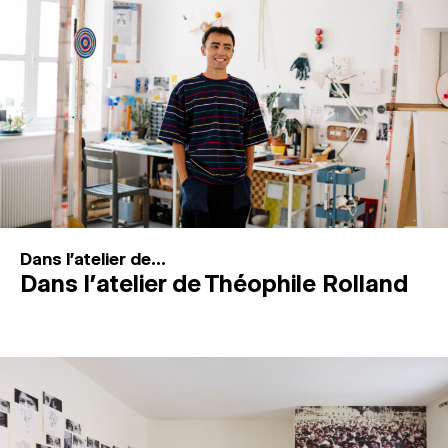
MAGAZINE
ESPACES DE PRATIQUE ARTISTIQUE
↓
Recherche
Connexion
↓
Dans l'atelier de...
Dans l’atelier de Théophile Rolland