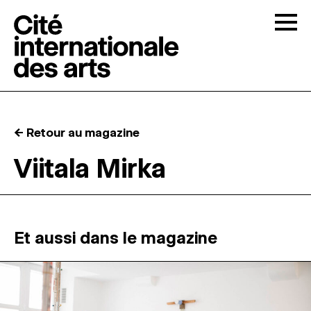
Skip to content
Togg
APPELS À CANDIDATURES
← Retour au magazine
LA CITÉ
↓
Viitala Mirka
RÉSIDENCES
↓
ATELIERS OUVERTS
Et aussi dans le magazine
PROGRAMMATION