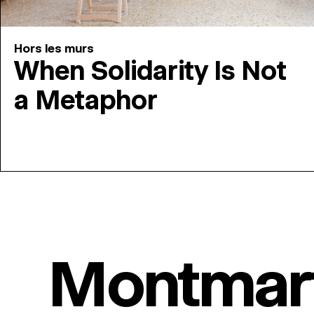
Hors les murs
When Solidarity Is Not
a Metaphor
Montmar