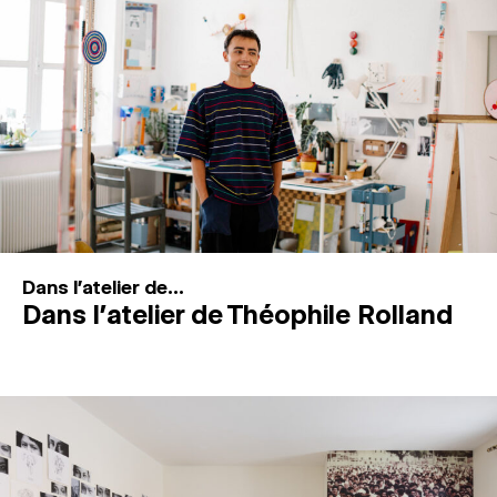
MAGAZINE
ESPACES DE PRATIQUE ARTISTIQUE
↓
Recherche
Connexion
↓
Dans l'atelier de...
Dans l’atelier de Théophile Rolland