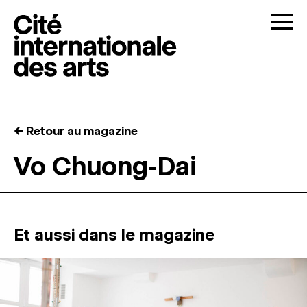
Skip to content
Togg
APPELS À CANDIDATURES
← Retour au magazine
LA CITÉ
↓
Vo Chuong-Dai
RÉSIDENCES
↓
ATELIERS OUVERTS
Et aussi dans le magazine
PROGRAMMATION