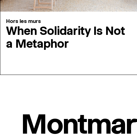
Hors les murs
When Solidarity Is Not
a Metaphor
Montmar