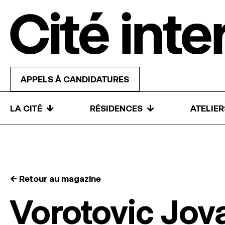
Skip to content
APPELS À CANDIDATURES
↓
↓
LA CITÉ
RÉSIDENCES
ATELIE
← Retour au magazine
Vorotovic Jov