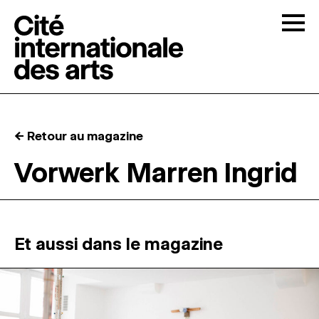
Skip to content
Togg
APPELS À CANDIDATURES
← Retour au magazine
LA CITÉ
↓
Vorwerk Marren Ingrid
RÉSIDENCES
↓
ATELIERS OUVERTS
Et aussi dans le magazine
PROGRAMMATION