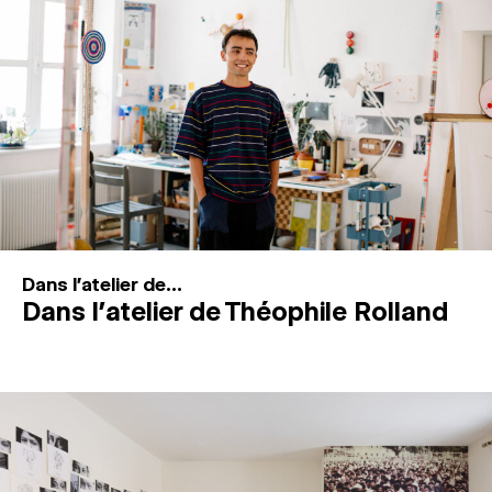
MAGAZINE
ESPACES DE PRATIQUE ARTISTIQUE
↓
Recherche
Connexion
↓
Dans l'atelier de...
Dans l’atelier de Théophile Rolland