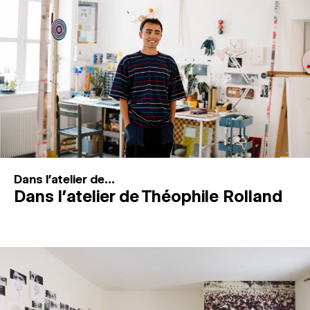
MAGAZINE
ESPACES DE PRATIQUE ARTISTIQUE
↓
Recherche
Connexion
↓
Dans l'atelier de...
Dans l’atelier de Théophile Rolland