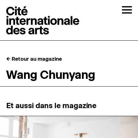
Skip to content
Togg
APPELS À CANDIDATURES
← Retour au magazine
LA CITÉ
↓
Wang Chunyang
RÉSIDENCES
↓
ATELIERS OUVERTS
Et aussi dans le magazine
PROGRAMMATION