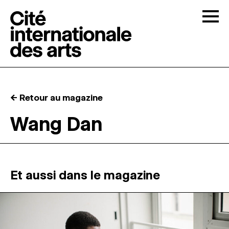
Skip to content
Togg
APPELS À CANDIDATURES
← Retour au magazine
LA CITÉ
↓
Wang Dan
RÉSIDENCES
↓
ATELIERS OUVERTS
Et aussi dans le magazine
PROGRAMMATION