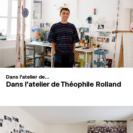
MAGAZINE
ESPACES DE PRATIQUE ARTISTIQUE
↓
Recherche
Connexion
↓
Dans l'atelier de...
Dans l’atelier de Théophile Rolland