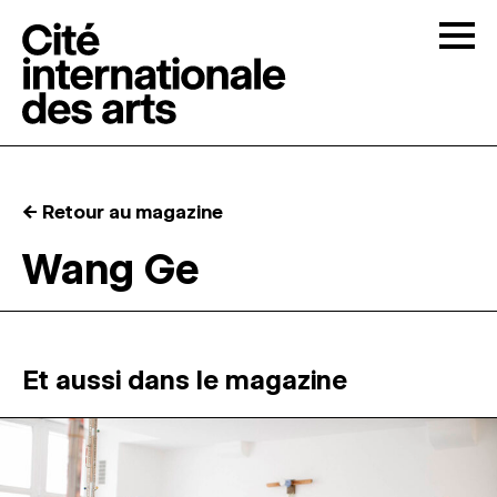
Skip to content
Togg
APPELS À CANDIDATURES
← Retour au magazine
LA CITÉ
↓
Wang Ge
RÉSIDENCES
↓
ATELIERS OUVERTS
Et aussi dans le magazine
PROGRAMMATION