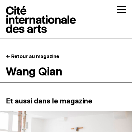
Skip to content
Togg
APPELS À CANDIDATURES
← Retour au magazine
LA CITÉ
↓
Wang Qian
RÉSIDENCES
↓
ATELIERS OUVERTS
Et aussi dans le magazine
PROGRAMMATION