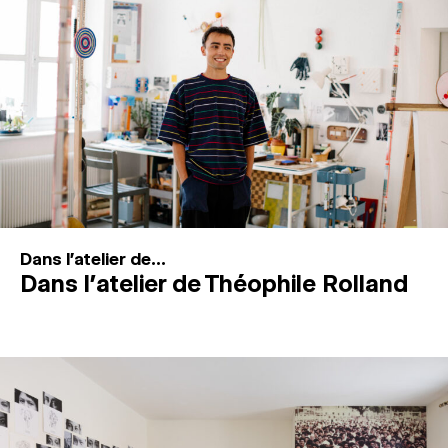
MAGAZINE
ESPACES DE PRATIQUE ARTISTIQUE
↓
Recherche
Connexion
↓
Dans l'atelier de...
Dans l’atelier de Théophile Rolland