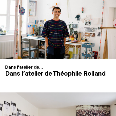
MAGAZINE
ESPACES DE PRATIQUE ARTISTIQUE
↓
Recherche
Connexion
↓
Dans l'atelier de...
Dans l’atelier de Théophile Rolland