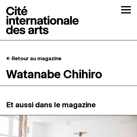
Skip to content
Togg
APPELS À CANDIDATURES
← Retour au magazine
LA CITÉ
↓
Watanabe Chihiro
RÉSIDENCES
↓
ATELIERS OUVERTS
Et aussi dans le magazine
PROGRAMMATION