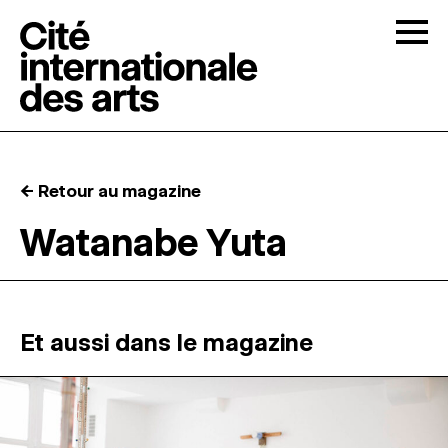
Skip to content
Togg
APPELS À CANDIDATURES
← Retour au magazine
LA CITÉ
↓
Watanabe Yuta
RÉSIDENCES
↓
ATELIERS OUVERTS
Et aussi dans le magazine
PROGRAMMATION