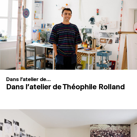
MAGAZINE
ESPACES DE PRATIQUE ARTISTIQUE
↓
Recherche
Connexion
↓
Dans l'atelier de...
Dans l’atelier de Théophile Rolland