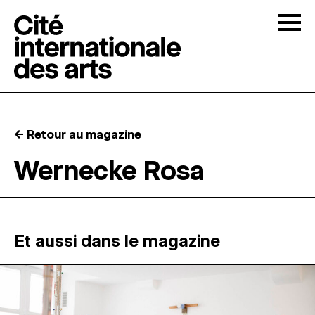
Skip to content
Togg
APPELS À CANDIDATURES
← Retour au magazine
LA CITÉ
↓
Wernecke Rosa
RÉSIDENCES
↓
ATELIERS OUVERTS
Et aussi dans le magazine
PROGRAMMATION