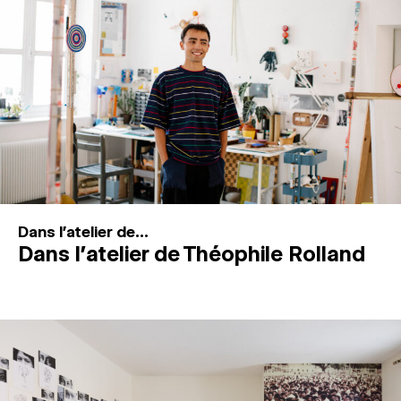
MAGAZINE
ESPACES DE PRATIQUE ARTISTIQUE
↓
Recherche
Connexion
↓
Dans l'atelier de...
Dans l’atelier de Théophile Rolland