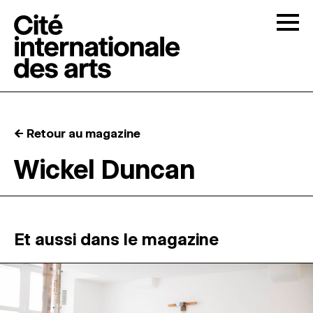
Skip to content
Togg
APPELS À CANDIDATURES
← Retour au magazine
LA CITÉ
↓
Wickel Duncan
RÉSIDENCES
↓
ATELIERS OUVERTS
Et aussi dans le magazine
PROGRAMMATION