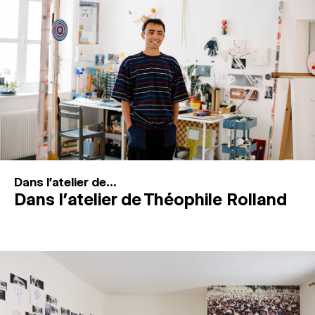
MAGAZINE
ESPACES DE PRATIQUE ARTISTIQUE
↓
Recherche
Connexion
↓
Dans l'atelier de...
Dans l’atelier de Théophile Rolland