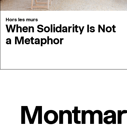
Hors les murs
When Solidarity Is Not
a Metaphor
Montmar