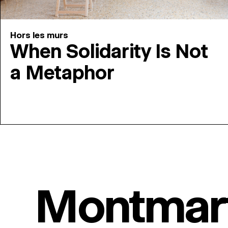
Hors les murs
When Solidarity Is Not
a Metaphor
Montmar