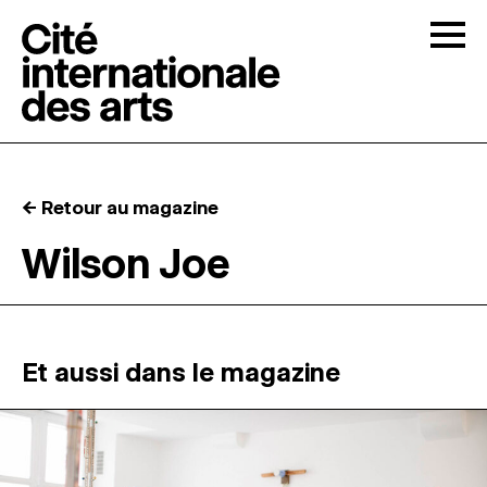
Skip to content
Togg
APPELS À CANDIDATURES
← Retour au magazine
LA CITÉ
↓
Wilson Joe
RÉSIDENCES
↓
ATELIERS OUVERTS
Et aussi dans le magazine
PROGRAMMATION