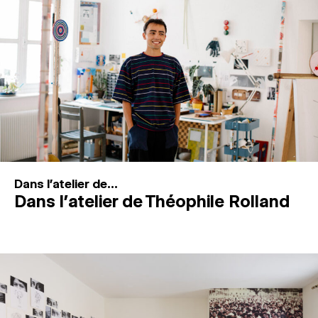
MAGAZINE
ESPACES DE PRATIQUE ARTISTIQUE
↓
Recherche
Connexion
↓
Dans l'atelier de...
Dans l’atelier de Théophile Rolland