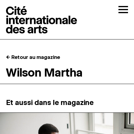
Skip to content
Togg
APPELS À CANDIDATURES
← Retour au magazine
LA CITÉ
↓
Wilson Martha
RÉSIDENCES
↓
ATELIERS OUVERTS
Et aussi dans le magazine
PROGRAMMATION