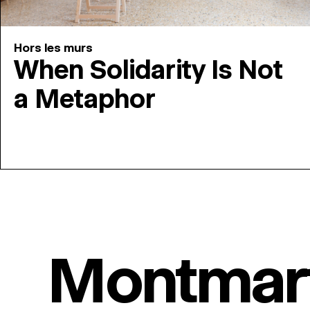
Hors les murs
When Solidarity Is Not
a Metaphor
Montmar