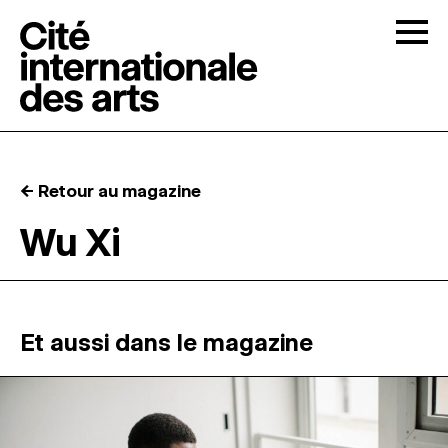
Skip to content
Togg
APPELS À CANDIDATURES
← Retour au magazine
LA CITÉ
↓
Wu Xi
RÉSIDENCES
↓
ATELIERS OUVERTS
Et aussi dans le magazine
PROGRAMMATION