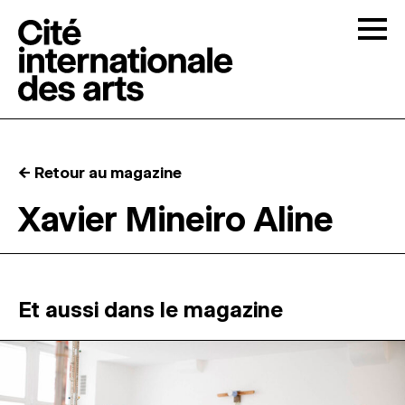
Skip to content
Togg
APPELS À CANDIDATURES
← Retour au magazine
LA CITÉ
↓
Xavier Mineiro Aline
RÉSIDENCES
↓
ATELIERS OUVERTS
Et aussi dans le magazine
PROGRAMMATION