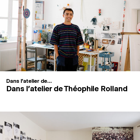
MAGAZINE
ESPACES DE PRATIQUE ARTISTIQUE
↓
Recherche
Connexion
↓
Dans l'atelier de...
Dans l’atelier de Théophile Rolland