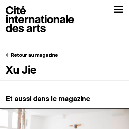
Skip to content
Togg
APPELS À CANDIDATURES
← Retour au magazine
LA CITÉ
↓
Xu Jie
RÉSIDENCES
↓
ATELIERS OUVERTS
Et aussi dans le magazine
PROGRAMMATION