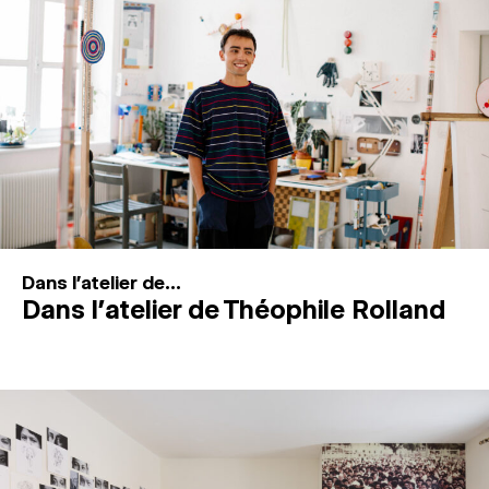
MAGAZINE
ESPACES DE PRATIQUE ARTISTIQUE
↓
Recherche
Connexion
↓
Dans l'atelier de...
Dans l’atelier de Théophile Rolland