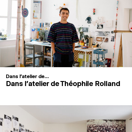
MAGAZINE
ESPACES DE PRATIQUE ARTISTIQUE
↓
Recherche
Connexion
↓
Dans l'atelier de...
Dans l’atelier de Théophile Rolland