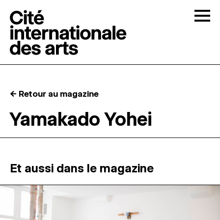
Skip to content
Togg
APPELS À CANDIDATURES
← Retour au magazine
LA CITÉ
↓
Yamakado Yohei
RÉSIDENCES
↓
ATELIERS OUVERTS
Et aussi dans le magazine
PROGRAMMATION