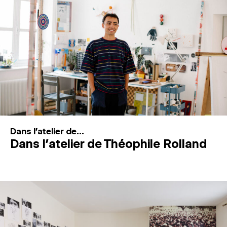
MAGAZINE
ESPACES DE PRATIQUE ARTISTIQUE
↓
Recherche
Connexion
↓
Dans l'atelier de...
Dans l’atelier de Théophile Rolland