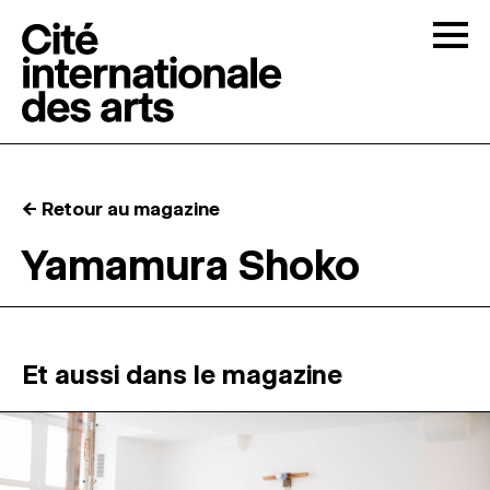
Skip to content
Togg
APPELS À CANDIDATURES
← Retour au magazine
LA CITÉ
↓
Yamamura Shoko
RÉSIDENCES
↓
ATELIERS OUVERTS
Et aussi dans le magazine
PROGRAMMATION