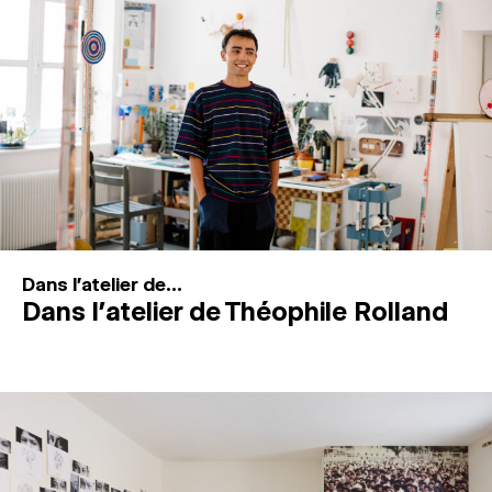
MAGAZINE
ESPACES DE PRATIQUE ARTISTIQUE
↓
Recherche
Connexion
↓
Dans l'atelier de...
Dans l’atelier de Théophile Rolland