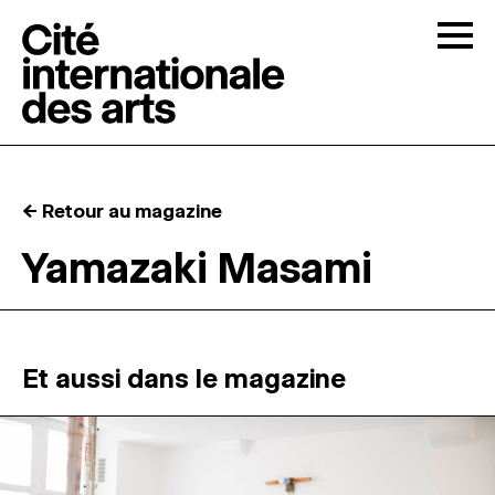
Skip to content
Togg
APPELS À CANDIDATURES
← Retour au magazine
LA CITÉ
↓
Yamazaki Masami
RÉSIDENCES
↓
ATELIERS OUVERTS
Et aussi dans le magazine
PROGRAMMATION