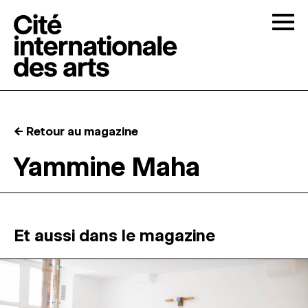
Skip to content
Togg
APPELS À CANDIDATURES
← Retour au magazine
LA CITÉ
↓
Yammine Maha
RÉSIDENCES
↓
ATELIERS OUVERTS
Et aussi dans le magazine
PROGRAMMATION