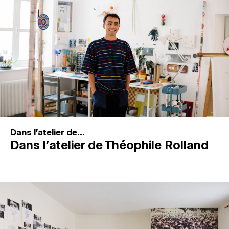
MAGAZINE
ESPACES DE PRATIQUE ARTISTIQUE
↓
Recherche
Connexion
↓
Dans l'atelier de...
Dans l’atelier de Théophile Rolland