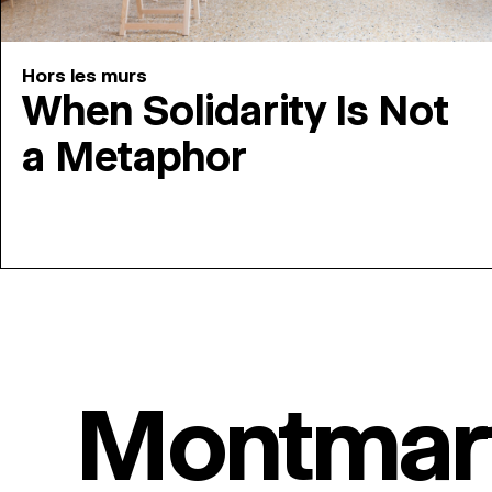
Hors les murs
When Solidarity Is Not
a Metaphor
Montmar