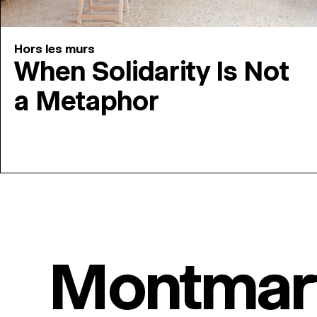
Hors les murs
When Solidarity Is Not
a Metaphor
Montmar