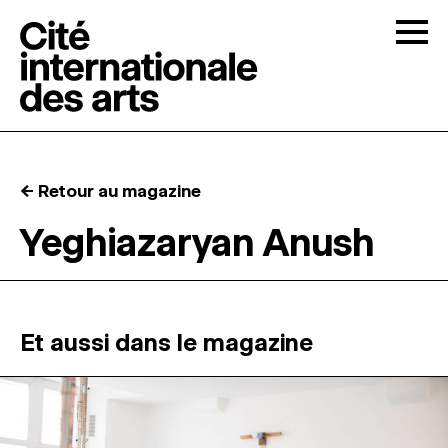
Skip to content
Togg
APPELS À CANDIDATURES
← Retour au magazine
LA CITÉ
↓
Yeghiazaryan Anush
RÉSIDENCES
↓
ATELIERS OUVERTS
Et aussi dans le magazine
PROGRAMMATION