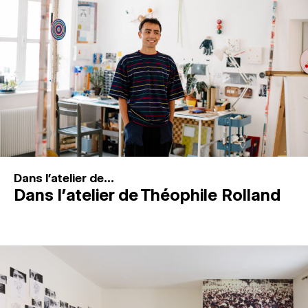
MAGAZINE
ESPACES DE PRATIQUE ARTISTIQUE
↓
Recherche
Connexion
↓
Dans l'atelier de...
Dans l’atelier de Théophile Rolland