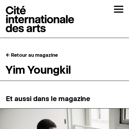
Skip to content
Togg
APPELS À CANDIDATURES
← Retour au magazine
LA CITÉ
↓
Yim Youngkil
RÉSIDENCES
↓
ATELIERS OUVERTS
Et aussi dans le magazine
PROGRAMMATION